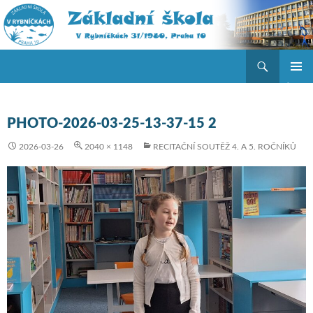
Hledat
ZŠ V Rybníčkách
PŘEJÍT K OBSAHU WEBU
ZÁKLAD
NAVIGA
MENU
PHOTO-2026-03-25-13-37-15 2
2026-03-26
2040 × 1148
RECITAČNÍ SOUTĚŽ 4. A 5. ROČNÍKŮ