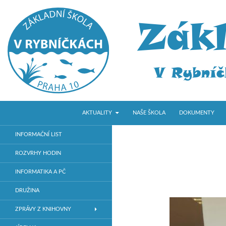
PŘEJÍT K OBSAHU WEBU
Hledat
ZŠ V Rybníčkách
AKTUALITY
NAŠE ŠKOLA
DOKUMENTY
Základní škola v Praze 10
INFORMAČNÍ LIST
ROZVRHY HODIN
INFORMATIKA A PČ
DRUŽINA
ZPRÁVY Z KNIHOVNY