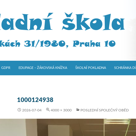
GDPR
EDUPAGE – ŽÁKOVSKÁ KNÍŽKA
ŠKOLNÍ POKLADNA
SCHRÁNKA D
1000124938
2026-07-04
4000 × 3000
POSLEDNÍ SPOLEČNÝ OBĚD