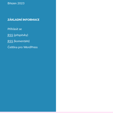
Březen 2023
ZÁKLADNÍ INFORMACE
Přihlásit se
RSS
(příspěvky)
RSS
(komentáře)
Čeština pro WordPress