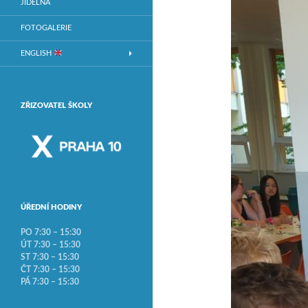
JÍDELNA
FOTOGALERIE
ENGLISH
ZŘIZOVATEL ŠKOLY
ÚŘEDNÍ HODINY
PO 7:30 – 15:30
ÚT 7:30 – 15:30
ST 7:30 – 15:30
ČT 7:30 – 15:30
PÁ 7:30 – 15:30