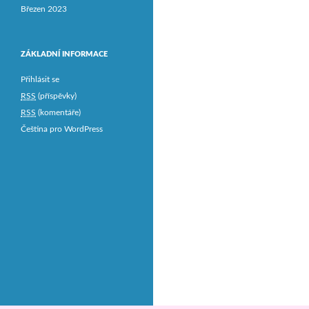
Březen 2023
ZÁKLADNÍ INFORMACE
Přihlásit se
RSS
(příspěvky)
RSS
(komentáře)
Čeština pro WordPress