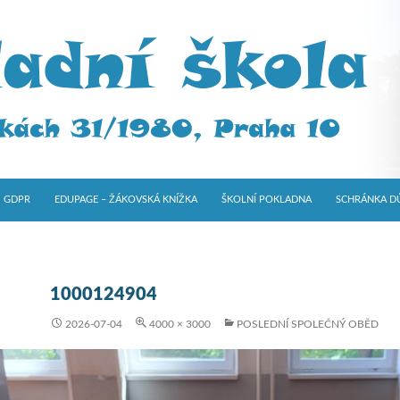
GDPR
EDUPAGE – ŽÁKOVSKÁ KNÍŽKA
ŠKOLNÍ POKLADNA
SCHRÁNKA D
1000124904
2026-07-04
4000 × 3000
POSLEDNÍ SPOLEČNÝ OBĚD