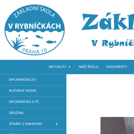
PŘEJÍT K OBSAHU WEBU
Hledat
ZŠ V Rybníčkách
AKTUALITY
NAŠE ŠKOLA
DOKUMENTY
Základní škola v Praze 10
INFORMAČNÍ LIST
ROZVRHY HODIN
INFORMATIKA A PČ
DRUŽINA
ZPRÁVY Z KNIHOVNY