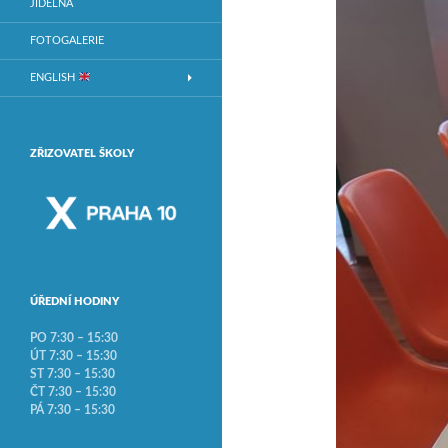
JÍDELNA
FOTOGALERIE
ENGLISH
ZŘIZOVATEL ŠKOLY
ÚŘEDNÍ HODINY
PO 7:30 – 15:30
ÚT 7:30 – 15:30
ST 7:30 – 15:30
ČT 7:30 – 15:30
PÁ 7:30 – 15:30