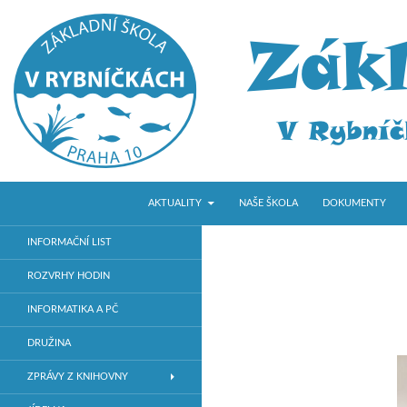
PŘEJÍT K OBSAHU WEBU
Hledat
ZŠ V Rybníčkách
AKTUALITY
NAŠE ŠKOLA
DOKUMENTY
Základní škola v Praze 10
INFORMAČNÍ LIST
ROZVRHY HODIN
INFORMATIKA A PČ
DRUŽINA
ZPRÁVY Z KNIHOVNY