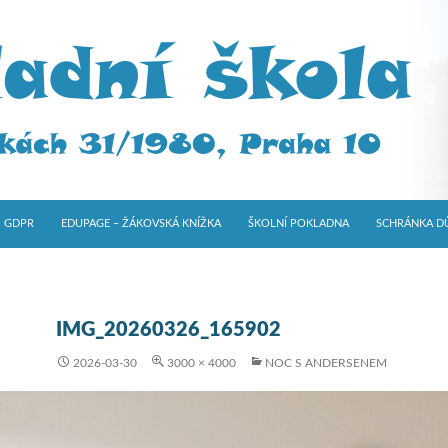
GDPR
EDUPAGE – ŽÁKOVSKÁ KNÍŽKA
ŠKOLNÍ POKLADNA
SCHRÁNKA D
IMG_20260326_165902
2026-03-30
3000 × 4000
NOC S ANDERSENEM