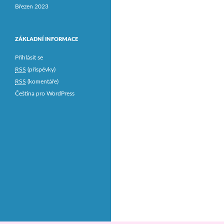
Březen 2023
ZÁKLADNÍ INFORMACE
Přihlásit se
RSS
(příspěvky)
RSS
(komentáře)
Čeština pro WordPress