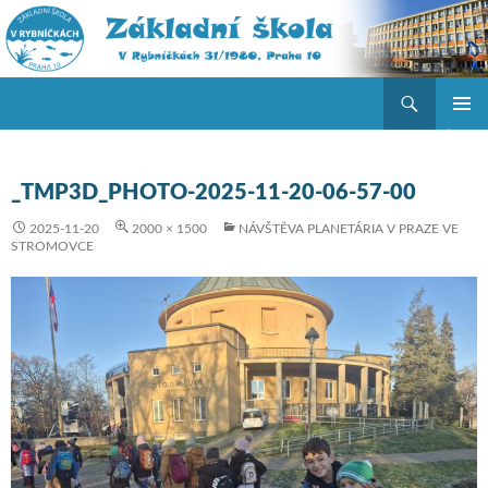
Hledat
ZŠ V Rybníčkách
PŘEJÍT K OBSAHU WEBU
ZÁKLAD
NAVIGA
MENU
_TMP3D_PHOTO-2025-11-20-06-57-00
2025-11-20
2000 × 1500
NÁVŠTĚVA PLANETÁRIA V PRAZE VE
STROMOVCE