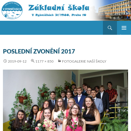
Hledat
ZŠ V Rybníčkách
PŘEJÍT K OBSAHU WEBU
ZÁKLAD
NAVIGA
MENU
POSLEDNÍ ZVONĚNÍ 2017
2019-09-12
1177 × 850
FOTOGALERIE NAŠÍ ŠKOLY