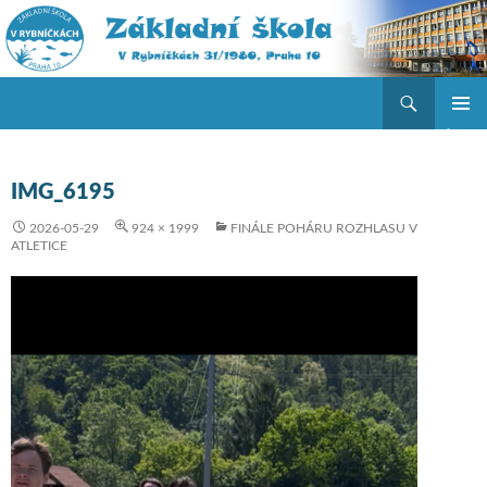
Hledat
ZŠ V Rybníčkách
PŘEJÍT K OBSAHU WEBU
ZÁKLAD
NAVIGA
MENU
IMG_6195
2026-05-29
924 × 1999
FINÁLE POHÁRU ROZHLASU V
ATLETICE