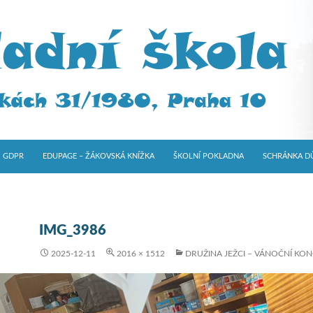
GDPR
EDUPAGE – ŽÁKOVSKÁ KNÍŽKA
ŠKOLNÍ POKLADNA
SCHRÁNKA D
IMG_3986
2025-12-11
2016 × 1512
DRUŽINA JEŽCI – VÁNOČNÍ KO