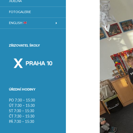
JÍDELNA
FOTOGALERIE
ENGLISH
ZŘIZOVATEL ŠKOLY
ÚŘEDNÍ HODINY
PO 7:30 – 15:30
ÚT 7:30 – 15:30
ST 7:30 – 15:30
ČT 7:30 – 15:30
PÁ 7:30 – 15:30