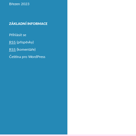
Březen 2023
ZÁKLADNÍ INFORMACE
Přihlásit se
RSS
(příspěvky)
RSS
(komentáře)
Čeština pro WordPress