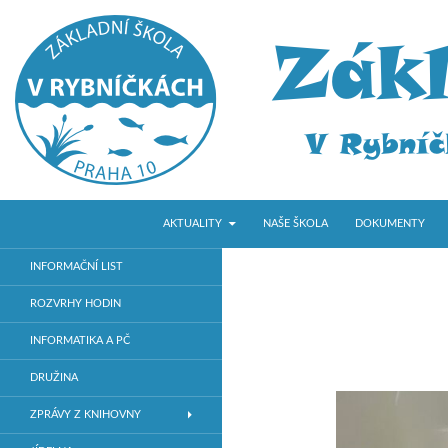
PŘEJÍT K OBSAHU WEBU
Hledat
ZŠ V Rybníčkách
AKTUALITY
NAŠE ŠKOLA
DOKUMENTY
Základní škola v Praze 10
INFORMAČNÍ LIST
ROZVRHY HODIN
INFORMATIKA A PČ
DRUŽINA
ZPRÁVY Z KNIHOVNY