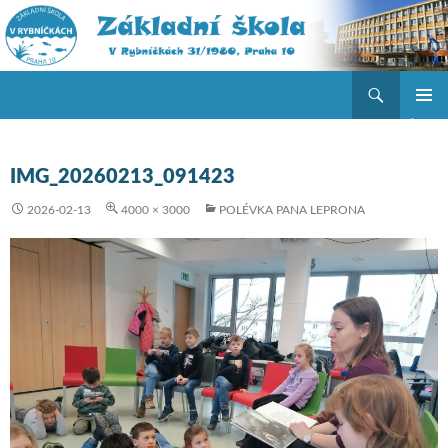
Hledat
ZŠ V Rybníčkách
PŘEJÍT K OBSAHU WEBU
ZÁKLAD
NAVIGA
MENU
IMG_20260213_091423
2026-02-13
4000 × 3000
POLÉVKA PANA LEPRONA