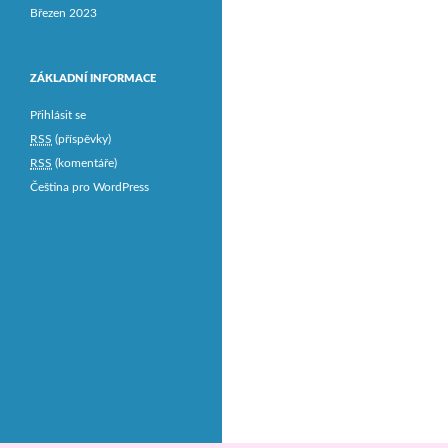
Březen 2023
ZÁKLADNÍ INFORMACE
Přihlásit se
RSS
(příspěvky)
RSS
(komentáře)
Čeština pro WordPress