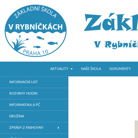
PŘEJÍT K OBSAHU WEBU
Hledat
ZŠ V Rybníčkách
AKTUALITY
NAŠE ŠKOLA
DOKUMENTY
Základní škola v Praze 10
INFORMAČNÍ LIST
ROZVRHY HODIN
INFORMATIKA A PČ
DRUŽINA
ZPRÁVY Z KNIHOVNY