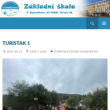
Hledat
ZŠ V Rybníčkách
PŘEJÍT K OBSAHU WEBU
ZÁKLAD
NAVIGA
MENU
TURISTAK 1
2025-10-15
1920 × 1440
TURISTICKÝ KURZ NA BENECKU